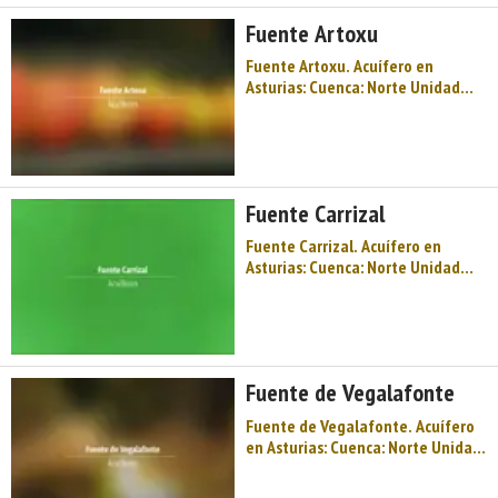
Hidrogeológica: Unidades aisladas
Sistema acuifero: Acuífero aislado
Fuente Artoxu
Toponimia: Manantial cerca de
Fuente Artoxu. Acuífero en
bocamina de 4º de San Pedro
Asturias: Cuenca: Norte Unidad
Cota: 440 Na ...
Hidrogeológica: Unidades aisladas
Sistema acuifero: Acuífero aislado
Toponimia: Fuente Artoxu Cota:
261 Naturaleza: Manantial Uso:
No se utiliza Perímetro: No tiene
Fuente Carrizal
per ...
Fuente Carrizal. Acuífero en
Asturias: Cuenca: Norte Unidad
Hidrogeológica: Unidades aisladas
Sistema acuifero: Acuífero aislado
Toponimia: Fuente Carrizal Cota:
800 Naturaleza: Manantial Uso:
No se utiliza Perímetro: No tiene
Fuente de Vegalafonte
per ...
Fuente de Vegalafonte. Acuífero
en Asturias: Cuenca: Norte Unidad
Hidrogeológica: Unidades aisladas
Sistema acuifero: Acuífero aislado