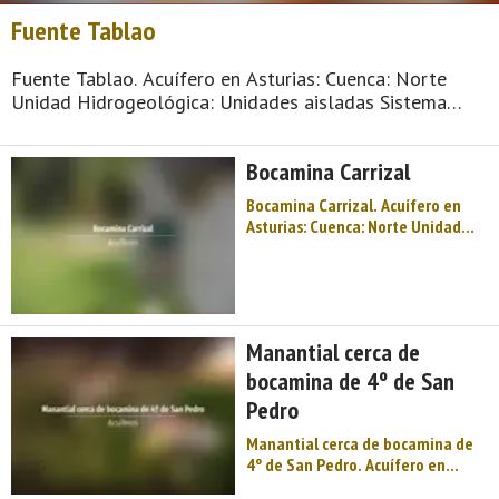
Fuente Tablao
Fuente Tablao. Acuífero en Asturias: Cuenca: Norte
Unidad Hidrogeológica: Unidades aisladas Sistema
acuifero: Acuífero aislado Toponimia: Fuente Tablao
Cota: 637 Naturaleza: Manantial Uso: Fuente pública
Bocamina Carrizal
Perímetro: No tiene p ...
Bocamina Carrizal. Acuífero en
Asturias: Cuenca: Norte Unidad
Hidrogeológica: Unidades aisladas
Sistema acuifero: Acuífero aislado
Toponimia: Bocamina Carrizal (En
cielo abierto San Víctor) Cota: 562
Naturaleza: Galería y otr ...
Manantial cerca de
bocamina de 4º de San
Pedro
Manantial cerca de bocamina de
4º de San Pedro. Acuífero en
Asturias: Cuenca: Norte Unidad