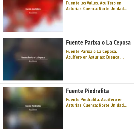
Fuente los Valles. Acuífero en
Asturias: Cuenca: Norte Unidad
Hidrogeológica: Unidades aisladas
Sistema acuifero: Acuífero aislado
Toponimia: Fuente los Valles Cota:
457 Naturaleza: Manantial Uso:
Fuente pública Perímetro: No ...
Fuente Parixa o La Ceposa
Fuente Parixa o La Ceposa.
Acuífero en Asturias: Cuenca:
Norte Unidad Hidrogeológica:
Unidades aisladas Sistema
acuifero: Acuífero aislado
Toponimia: Fuente Parixa o La
Ceposa Cota: 622 Naturaleza:
Fuente Piedrafita
Manantial Uso: Lavadero público
...
Fuente Piedrafita. Acuífero en
Asturias: Cuenca: Norte Unidad
Hidrogeológica: Unidades aisladas
Sistema acuifero: Acuífero aislado
Toponimia: Fuente Piedrafita (La
Pila) Cota: 384 Naturaleza:
Manantial Uso: Fuente pública