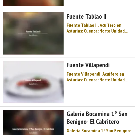
Cota: 711 Naturaleza: Manantial
Uso: Fuente pública Perímetro: No
Fuente Tablao II
t ...
Fuente Tablao II. Acuífero en
Asturias: Cuenca: Norte Unidad
Hidrogeológica: Unidades aisladas
Sistema acuifero: Acuífero aislado
Toponimia: Fuente Tablao Cota:
480 Naturaleza: Manantial Uso:
Lavadero público Perímetro: No ti
Fuente Villapendi
...
Fuente Villapendi. Acuífero en
Asturias: Cuenca: Norte Unidad
Hidrogeológica: Unidades aisladas
Sistema acuifero: Acuífero aislado
Toponimia: Fuente Villapendi
Cota: 310 Naturaleza: Manantial
Uso: Fuente pública Perímetro: No
Galería Bocamina 1º San
...
Benigno- El Cabritero
Galería Bocamina 1º San Benigno-