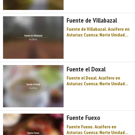
Toponimia: Fuente de
Vegalafonte Cota: 457
Naturaleza: Manantial Uso:
Fuente de Villabazal
Fuente pública Perím ...
Fuente de Villabazal. Acuífero en
Asturias: Cuenca: Norte Unidad
Hidrogeológica: Unidades aisladas
Sistema acuifero: Acuífero aislado
Toponimia: Fuente de Villabazal
Cota: 296 Naturaleza: Manantial
Uso: Fuente pública Perímet ...
Fuente el Doxal
Fuente el Doxal. Acuífero en
Asturias: Cuenca: Norte Unidad
Hidrogeológica: Unidades aisladas
Sistema acuifero: Acuífero aislado
Toponimia: Fuente el Doxal Cota:
651 Naturaleza: Manantial Uso:
Fuente pública Perímetro: No tie
Fuente Fuexo
...
Fuente Fuexo. Acuífero en
Asturias: Cuenca: Norte Unidad