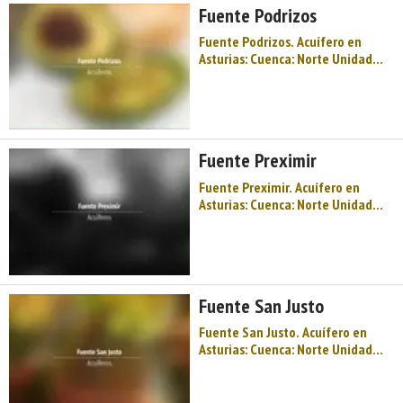
Fuente Podrizos
Perí ...
Fuente Podrizos. Acuífero en
Asturias: Cuenca: Norte Unidad
Hidrogeológica: Unidades aisladas
Sistema acuifero: Acuífero aislado
Toponimia: Fuente Podrizos Cota:
367 Naturaleza: Manantial Uso:
Fuente pública Perímetro: No tie
Fuente Preximir
...
Fuente Preximir. Acuífero en
Asturias: Cuenca: Norte Unidad
Hidrogeológica: Unidades aisladas
Sistema acuifero: Acuífero aislado
Toponimia: Fuente Preximir Cota:
348 Naturaleza: Manantial Uso:
Fuente pública Perímetro: No tie
Fuente San Justo
...
Fuente San Justo. Acuífero en
Asturias: Cuenca: Norte Unidad
Hidrogeológica: Unidades aisladas
Sistema acuifero: Acuífero aislado
Toponimia: Fuente San Justo