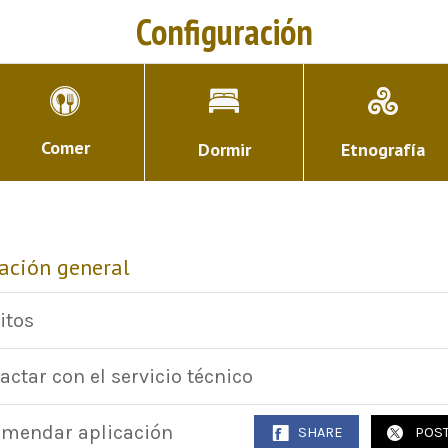
Configuración
Comer
Dormir
Etnografía
ación general
itos
actar con el servicio técnico
mendar aplicación
SHARE
POS