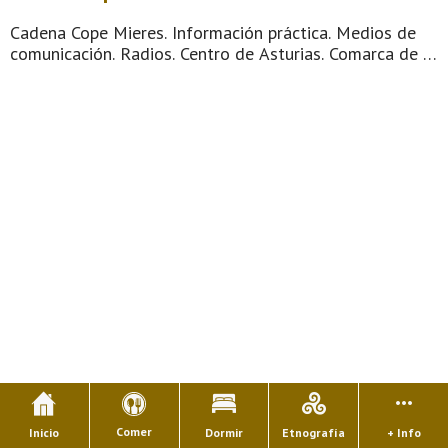
Cadena Cope Mieres. Información práctica. Medios de
comunicación. Radios. Centro de Asturias. Comarca de la
Montaña Central. Montaña de Asturias. Culturalmente
inquieto y socialmente muy activo, cuna de ilustres,
punto de encuentro y paso de peregrin ...
Comer
Inicio
Dormir
Etnografía
+ Info