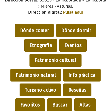
› Mieres › Asturias.
Dirección digital:
Pulsa aquí
Dónde comer
Dónde dormir
Etnografía
Eventos
Patrimonio cultural
Patrimonio natural
Info práctica
Turismo activo
Reseñas
Favoritos
Buscar
Altas