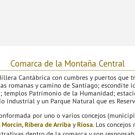
Comarca de la Montaña Central
dillera Cantábrica con cumbres y puertos que 
ías romanas y camino de Santiago; escondite id
; templos Patrimonio de la Humanidad; estaci
o industrial y un Parque Natural que es Reserv
onformada por uno o varios concejos (municipio
,
Morcín
,
Ribera de Arriba
y
Riosa
. Los concejos
trativas dentro de la comarca y son responsabl