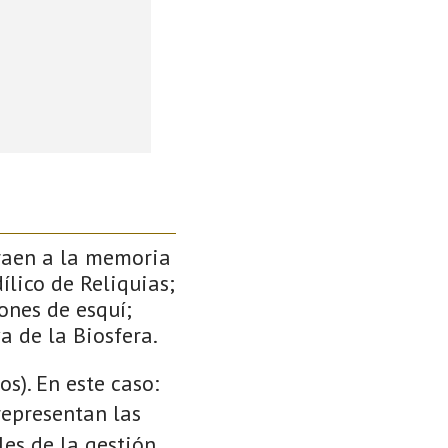
traen a la memoria
ílico de Reliquias;
ones de esquí;
a de la Biosfera.
s). En este caso:
 representan las
es de la gestión