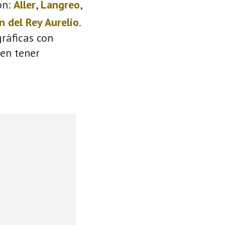
on:
Aller
,
Langreo
,
n del Rey Aurelio
.
ráficas con
den tener