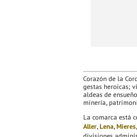
Corazón de la Cor
gestas heroicas; v
aldeas de ensueño
minería, patrimoni
La comarca está c
Aller
,
Lena
,
Mieres
divisiones adminis