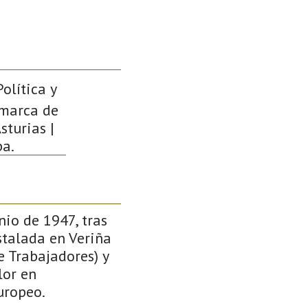
Política y
omarca de
sturias |
pa.
nio de 1947, tras
stalada en Veriña
e Trabajadores) y
lor en
uropeo.