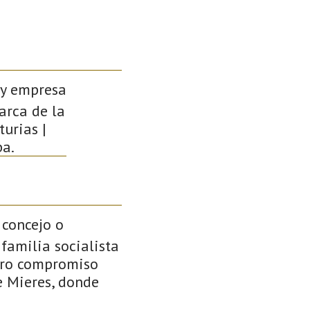
a y empresa
marca de la
urias |
pa.
 concejo o
familia socialista
turo compromiso
e Mieres, donde