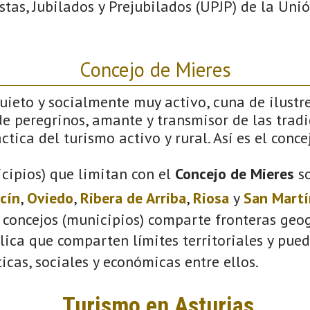
tas, Jubilados y Prejubilados (UPJP) de la Un
Concejo de Mieres
ieto y socialmente muy activo, cuna de ilustre
e peregrinos, amante y transmisor de las tradi
ctica del turismo activo y rural. Así es el conce
cipios) que limitan con el
Concejo de Mieres
s
cín
,
Oviedo
,
Ribera de Arriba
,
Riosa
y
San Martí
 concejos (municipios) comparte fronteras geog
plica que comparten límites territoriales y pue
ticas, sociales y económicas entre ellos.