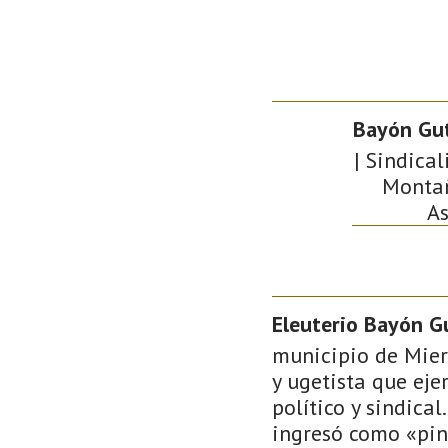
Bayón Gut
| Sindical
Montañ
As
Eleuterio Bayón G
municipio de Miere
y ugetista que eje
político y sindica
ingresó como «pin