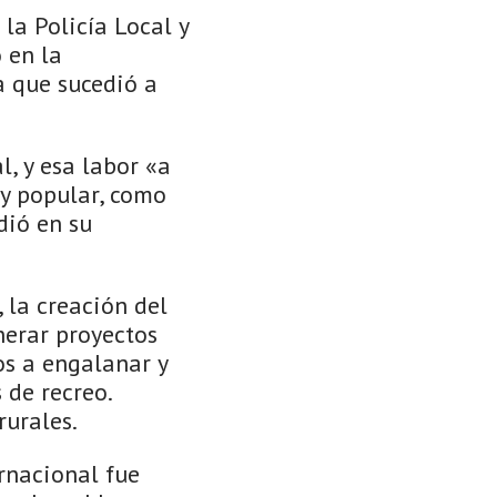
la Policía Local y
 en la
a que sucedió a
, y esa labor «a
uy popular, como
dió en su
 la creación del
nerar proyectos
os a engalanar y
 de recreo.
rurales.
rnacional fue