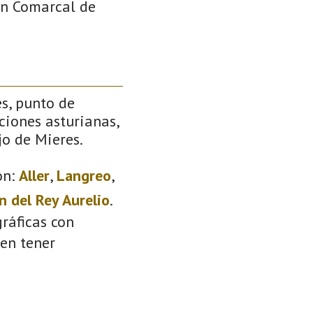
ión Comarcal de
s, punto de
ciones asturianas,
jo de Mieres.
on:
Aller
,
Langreo
,
n del Rey Aurelio
.
ráficas con
den tener