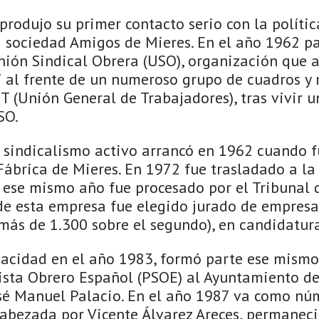
produjo su primer contacto serio con la polític
a sociedad Amigos de Mieres. En el año 1962 pa
nión Sindical Obrera (USO), organización que
 al frente de un numeroso grupo de cuadros y 
 (Unión General de Trabajadores), tras vivir 
SO.
l sindicalismo activo arrancó en 1962 cuando f
ábrica de Mieres. En 1972 fue trasladado a la 
 ese mismo año fue procesado por el Tribunal 
 de esta empresa fue elegido jurado de empres
más de 1.300 sobre el segundo), en candidatura
pacidad en el año 1983, formó parte ese mismo 
ista Obrero Español (PSOE) al Ayuntamiento de 
sé Manuel Palacio. En el año 1987 va como nú
cabezada por Vicente Álvarez Areces, permanec