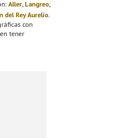
on:
Aller
,
Langreo
,
n del Rey Aurelio
.
ráficas con
den tener