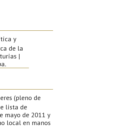
tica y
rca de la
urias |
pa.
ieres (pleno de
e lista de
 de mayo de 2011 y
no local en manos