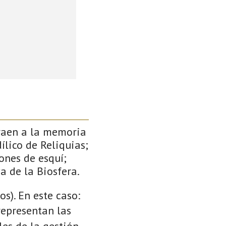
traen a la memoria
ílico de Reliquias;
ones de esquí;
a de la Biosfera.
s). En este caso:
 representan las
es de la gestión