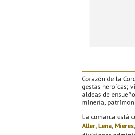
Corazón de la Cor
gestas heroicas; v
aldeas de ensueño
minería, patrimoni
La comarca está c
Aller
,
Lena
,
Mieres
divisiones adminis