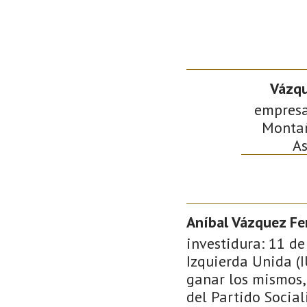
Vázqu
empresa 
Montañ
As
Aníbal Vázquez F
investidura: 11 de
Izquierda Unida (I
ganar los mismos,
del Partido Social