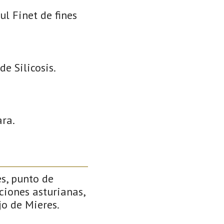
l Finet de fines
e Silicosis.
ara.
s, punto de
ciones asturianas,
jo de Mieres.