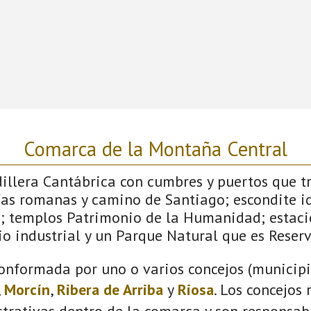
Comarca de la Montaña Central
dillera Cantábrica con cumbres y puertos que 
ías romanas y camino de Santiago; escondite id
; templos Patrimonio de la Humanidad; estaci
o industrial y un Parque Natural que es Reserv
onformada por uno o varios concejos (municipio
,
Morcín
,
Ribera de Arriba
y
Riosa
. Los concejos
trativas dentro de la comarca y son responsabl