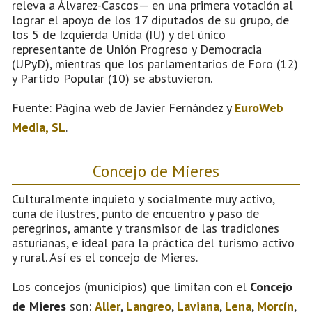
releva a Álvarez-Cascos— en una primera votación al
lograr el apoyo de los 17 diputados de su grupo, de
los 5 de Izquierda Unida (IU) y del único
representante de Unión Progreso y Democracia
(UPyD), mientras que los parlamentarios de Foro (12)
y Partido Popular (10) se abstuvieron.
Fuente: Página web de Javier Fernández y
EuroWeb
Media, SL
.
Concejo de Mieres
Culturalmente inquieto y socialmente muy activo,
cuna de ilustres, punto de encuentro y paso de
peregrinos, amante y transmisor de las tradiciones
asturianas, e ideal para la práctica del turismo activo
y rural. Así es el concejo de Mieres.
Los concejos (municipios) que limitan con el
Concejo
de Mieres
son:
Aller
,
Langreo
,
Laviana
,
Lena
,
Morcín
,