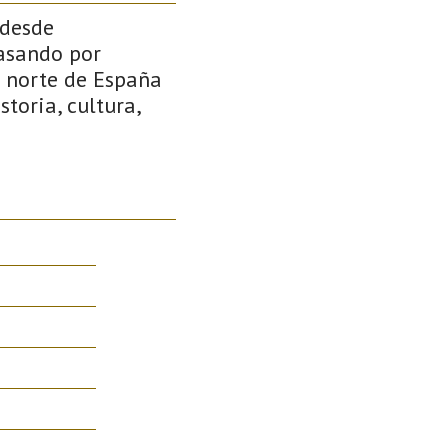
 desde
asando por
l norte de España
toria, cultura,