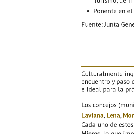
Turismo, de T
Ponente en el 
Fuente: Junta Gene
Culturalmente inqu
encuentro y paso d
e ideal para la prá
Los concejos (muni
Laviana
,
Lena
,
Mor
Cada uno de estos
Mieres
, lo que im