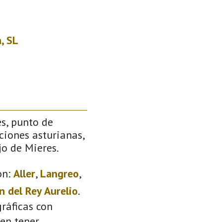
, SL
s, punto de
ciones asturianas,
jo de Mieres.
on:
Aller
,
Langreo
,
n del Rey Aurelio
.
ráficas con
den tener