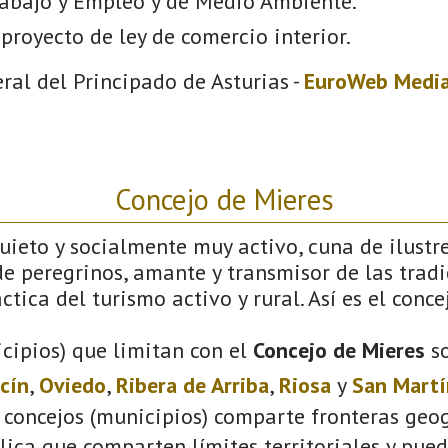
rabajo y Empleo y de Medio Ambiente.
proyecto de ley de comercio interior.
ral del Principado de Asturias -
EuroWeb Media
Concejo de Mieres
ieto y socialmente muy activo, cuna de ilustre
e peregrinos, amante y transmisor de las tradi
ctica del turismo activo y rural. Así es el conce
cipios) que limitan con el
Concejo de Mieres
s
cín
,
Oviedo
,
Ribera de Arriba
,
Riosa
y
San Martí
 concejos (municipios) comparte fronteras geog
plica que comparten límites territoriales y pue