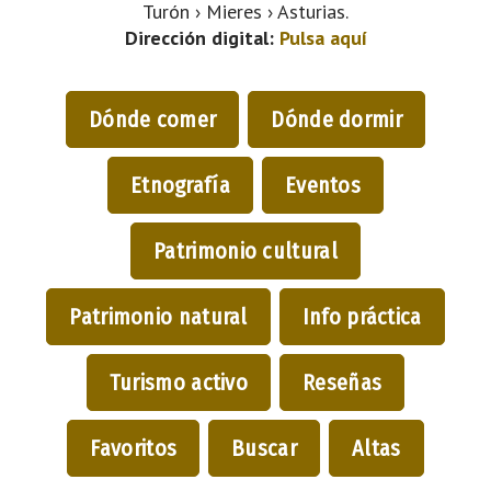
Turón › Mieres › Asturias.
Dirección digital:
Pulsa aquí
Dónde comer
Dónde dormir
Etnografía
Eventos
Patrimonio cultural
Patrimonio natural
Info práctica
Turismo activo
Reseñas
Favoritos
Buscar
Altas