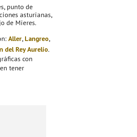
s, punto de
ciones asturianas,
jo de Mieres.
on:
Aller
,
Langreo
,
n del Rey Aurelio
.
ráficas con
den tener