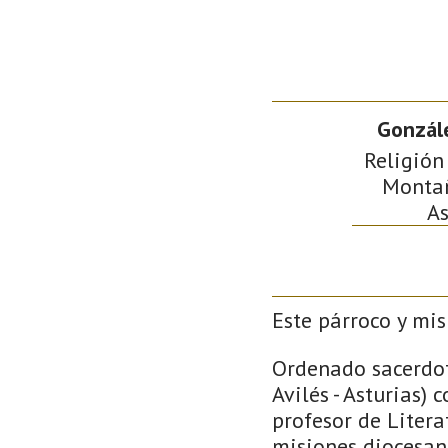
Gonzále
Religión
Montañ
As
Este párroco y mis
Ordenado sacerdote
Avilés - Asturias)
profesor de Litera
misiones diocesana