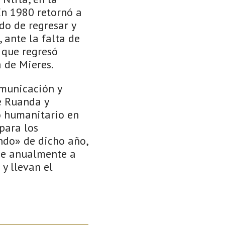
En 1980 retornó a
do de regresar y
, ante la falta de
 que regresó
a de Mieres.
omunicación y
e Ruanda y
jo humanitario en
para los
undo» de dicho año,
ue anualmente a
 y llevan el