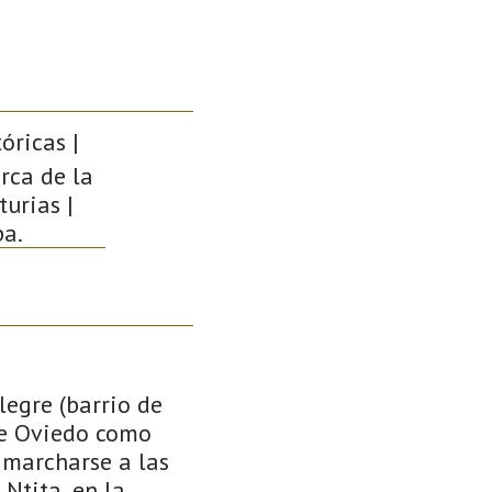
óricas |
rca de la
urias |
pa.
legre (barrio de
 de Oviedo como
 marcharse a las
Ntita, en la