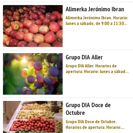
Alimerka Jerónimo Ibran
Alimerka Jerónimo Ibran. Horario:
lunes a sábado, de 9:00 a 21:30
horas, ininterrumpidamente. ...
Grupo DIA Aller
Grupo DIA Aller. Horarios de
apertura: Horario: lunes a sábado,
de 9:00 a 21:30 horas,
ininterrumpidamente En
localidades pequeñas el horario
podría ser: Horario: lunes a
sábado, de 09:30 a 14:00 horas y
Grupo DIA Doce de
16:30 a 20:30 horas Tambi& ...
Octubre
Grupo DIA Doce de Octubre.
Horarios de apertura: Horario:
lunes a sábado, de 9:00 a 21:30