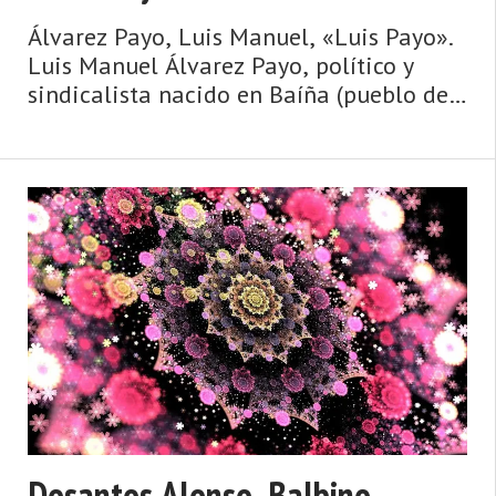
Álvarez Payo, Luis Manuel, «Luis Payo».
Luis Manuel Álvarez Payo, político y
sindicalista nacido en Baíña (pueblo del
concejo o municipio asturiano de Mieres)
en 1955. Desde joven, este militante del
Partido Comunista de Españ ...
Dosantos Alonso, Balbino