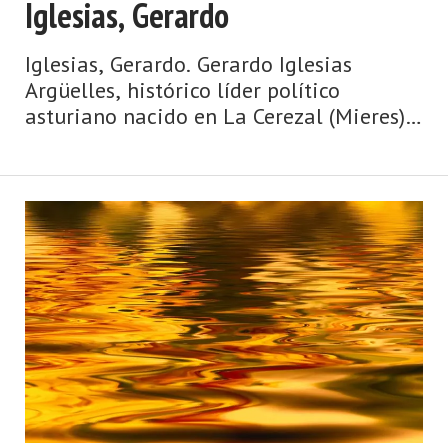
Iglesias, Gerardo
Iglesias, Gerardo. Gerardo Iglesias
Argüelles, histórico líder político
asturiano nacido en La Cerezal (Mieres)
en 1945, primer secretario general de
Comisiones Obreras de Asturias y
secretario general del Partido Comunista
de Ast ...