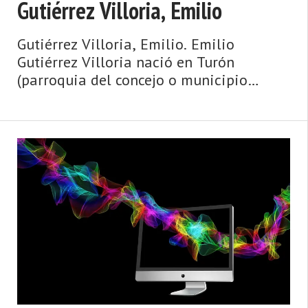
Gutiérrez Villoria, Emilio
Gutiérrez Villoria, Emilio. Emilio
Gutiérrez Villoria nació en Turón
(parroquia del concejo o municipio
asturiano de Mieres), donde falleció el
23 de agosto de 2007, a los 73 años de
edad. Casado con Victorina Suárez Fer ...