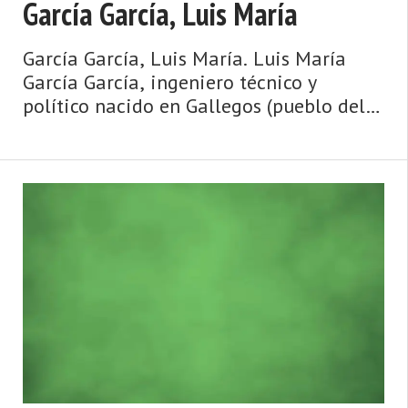
García García, Luis María
García García, Luis María. Luis María
García García, ingeniero técnico y
político nacido en Gallegos (pueblo del
concejo o municipio asturiano de
Mieres). Es Alcalde-Presidente del
Ayuntamiento de Mieres (Asturias) desde
juni ...