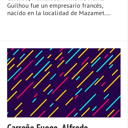
Guilhou fue un empresario francés,
nacido en la localidad de Mazamet.
Desde joven trabajó en el negocio
familiar de comercio de lana, pero
desarrolla la mayor parte de su vida
profesional en Asturias, convir ...
Carreño Fuego, Alfredo