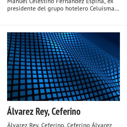
Manuel Celestino Fernández Espina, ex
presidente del grupo hotelero Celuisma
Sociedad Anónima, nació en Mieres
(Asturias). Hijo de un fogonero, este
destacado empresario emigró de joven a
Colomb ...
Álvarez Rey, Ceferino
Álvarez Rey, Ceferino. Ceferino Álvarez