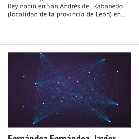
Rey nació en San Andrés del Rabanedo
(localidad de la provincia de León) en
1907, pero, siendo él un niño, su familia
se marchó de allí en busca de mejores
condiciones de ...
Fernández Fernández, Javier