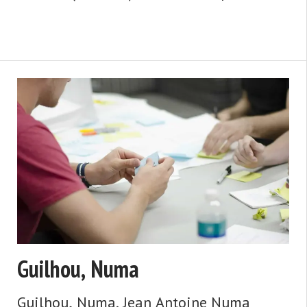
trasladarse a la ciudad de Oviedo
(capital de la comunidad autónoma del
Principado de Asturias), emigra con su
familia a ...
Guilhou, Numa
Guilhou, Numa. Jean Antoine Numa