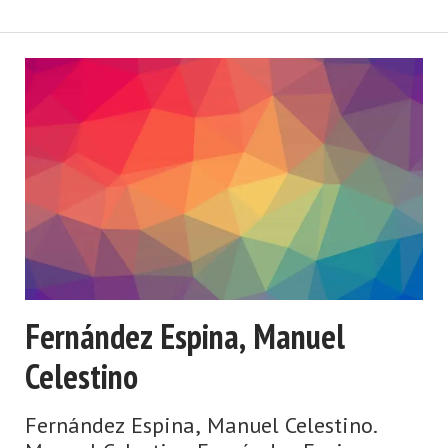
emprendedores mierenses más
reputados, que sobresalió por la
familiarida ...
Fernández Espina, Manuel
Celestino
Fernández Espina, Manuel Celestino.