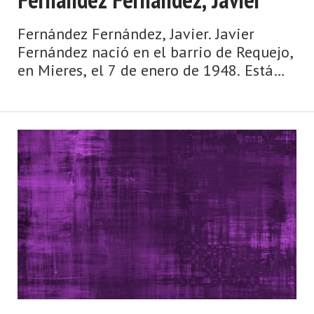
Fernández Fernández, Javier. Javier
Fernández nació en el barrio de Requejo,
en Mieres, el 7 de enero de 1948. Está
casado y tiene una hija. Procede de una
familia marcada por la Guerra Civil. Es
hijo de María Luz Fernández G ...