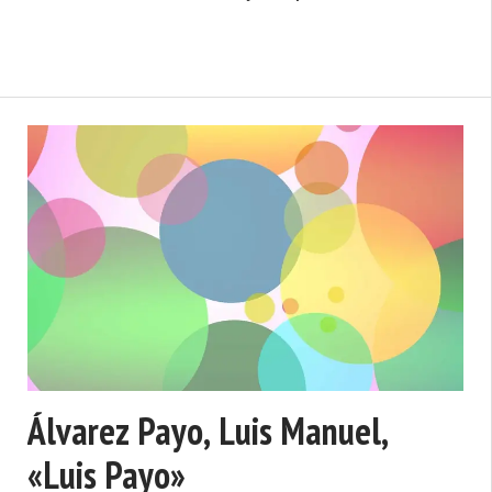
minería. Persona muy conocida en el
concejo o municipio asturiano de Mieres,
fue el fundador de la empresa Carbones
de Lina ...
Álvarez Payo, Luis Manuel,
«Luis Payo»