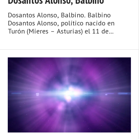
Dosantos Alonso, Balbino. Balbino
Dosantos Alonso, político nacido en
Turón (Mieres – Asturias) el 11 de
octubre de 1950. Diputado del Grupo
Parlamentario Socialista en la Junta
General del Principado de Asturias
durante la V (1999-20 ...