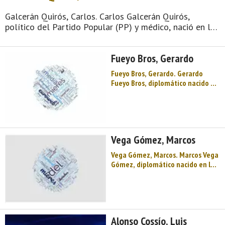
Galcerán Quirós, Carlos. Carlos Galcerán Quirós,
político del Partido Popular (PP) y médico, nació en la
villa de Mieres (Asturias) el 16 de febrero de 1960.
Diputado del Grupo Parlamentario Popular, el 10 de
Fueyo Bros, Gerardo
febrero de 2011 ...
Fueyo Bros, Gerardo. Gerardo
Fueyo Bros, diplomático nacido en
Mieres (Asturias) en 1966. Su
primer destino, después de
ingresar por oposición en el
cuerpo diplomático español, fue
la Embajada de España en Puerto
Vega Gómez, Marcos
Prí ...
Vega Gómez, Marcos. Marcos Vega
Gómez, diplomático nacido en la
villa de Mieres (capital del concejo
o municipio asturiano del mismo
nombre) en 1962. Hijo de unos
conocidos comerciantes locales,
Vega estudió durante su infancia
Alonso Cossío, Luis
en el L ...