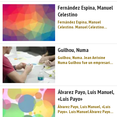
el concejo o municipio asturiano
Fernández Espina, Manuel
de Mieres, fue el fundador de la
Celestino
empresa Carbones de Lina ...
Fernández Espina, Manuel
Celestino. Manuel Celestino
Fernández Espina, ex presidente
del grupo hotelero Celuisma
Sociedad Anónima, nació en
Mieres (Asturias). Hijo de un
Guilhou, Numa
fogonero, este destacado
empresario emigró de joven a
Guilhou, Numa. Jean Antoine
Colomb ...
Numa Guilhou fue un empresario
francés, nacido en la localidad de
Mazamet. Desde joven trabajó en
el negocio familiar de comercio
de lana, pero desarrolla la mayor
parte de su vida profesional en
Álvarez Payo, Luis Manuel,
Asturias, convir ...
«Luis Payo»
Álvarez Payo, Luis Manuel, «Luis
Payo». Luis Manuel Álvarez Payo,
político y sindicalista nacido en