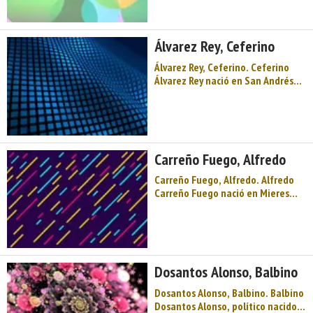
Baíña (pueblo del concejo o
municipio asturiano de Mieres) en
1955. Desde joven, este militante
Álvarez Rey, Ceferino
del Partido Comunista de Españ ...
Álvarez Rey, Ceferino. Ceferino
Álvarez Rey nació en San Andrés
del Rabanedo (localidad de la
provincia de León) en 1907, pero,
siendo él un niño, su familia se
marchó de allí en busca de
mejores condiciones de ...
Carreño Fuego, Alfredo
Carreño Fuego, Alfredo. Alfredo
Carreño Fuego nació en Mieres
(Asturias) el 11 de febrero de
1958. Ingeniero técnico de Minas
por la Universidad de Oviedo
(1980), máster en Evaluación y
Prevención de Riesgos Laborales
Dosantos Alonso, Balbino
(U ...
Dosantos Alonso, Balbino. Balbino
Dosantos Alonso, político nacido