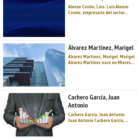
Alonso Cossío, Luis. Luis Alonso
Cossío, empresario del sector
eléctrico nacido en Siana (pueblo
del concejo o municipio asturiano
de Mieres). Fue uno de los
emprendedores mierenses más
reputados, que sobresalió por la
Álvarez Martínez, Marigel
familiarida ...
Álvarez Martínez, Marigel. Marigel
Álvarez Martínez nace en Mieres
del Camino (Asturias) en 1951.
Después de trasladarse a la
ciudad de Oviedo (capital de la
comunidad autónoma del
Principado de Asturias), emigra
Cachero García, Juan
con su familia a ...
Antonio
Cachero García, Juan Antonio.
Juan Antonio Cachero García,
facultativo de minas de
formación y empresario de la
minería. Persona muy conocida en